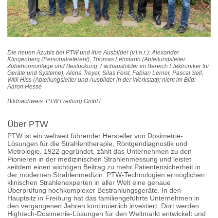
Die neuen Azubis bei PTW und ihre Ausbilder (v.l.n.r.): Alexander
Klingenberg (Personalreferent), Thomas Lehmann (Abteilungsleiter
Zubehörmontage und Bestückung, Fachausbilder im Bereich Elektroniker für
Geräte und Systeme), Alena Treyer, Silas Feist, Fabian Lerner, Pascal Sell,
Willi Hiss (Abteilungsleiter und Ausbilder in der Werkstatt); nicht im Bild:
Aaron Hesse
Bildnachweis: PTW Freiburg GmbH
Über PTW
PTW ist ein weltweit führender Hersteller von Dosimetrie-
Lösungen für die Strahlentherapie, Röntgendiagnostik und
Metrologie. 1922 gegründet, zählt das Unternehmen zu den
Pionieren in der medizinischen Strahlenmessung und leistet
seitdem einen wichtigen Beitrag zu mehr Patientensicherheit in
der modernen Strahlenmedizin. PTW-Technologien ermöglichen
klinischen Strahlenexperten in aller Welt eine genaue
Überprüfung hochkomplexer Bestrahlungsgeräte. In den
Hauptsitz in Freiburg hat das familiengeführte Unternehmen in
den vergangenen Jahren kontinuierlich investiert. Dort werden
Hightech-Dosimetrie-Lösungen für den Weltmarkt entwickelt und